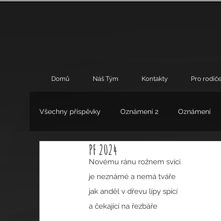
Domů
Náš Tým
Kontakty
Pro rodiče
Všechny příspěvky
Oznámení 2
Oznámení
PF 2024
Umění
Výchovné poradenství
Zájmové 
Novému ránu rožnem svíci
je neznámé a nemá tváře
jak anděl v dřevu lípy spící
a čekající na řezbáře