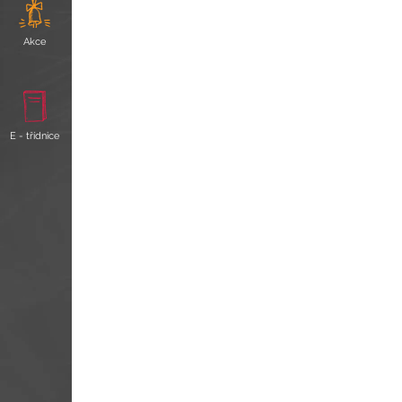
Akce
E - třídnice