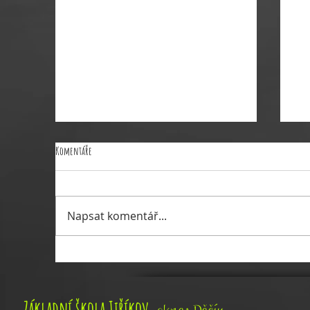
Komentáře
VÝDEJ OBĚDU 26.6.2026
Napsat komentář...
Řed
,
Základní škola Jiříkov