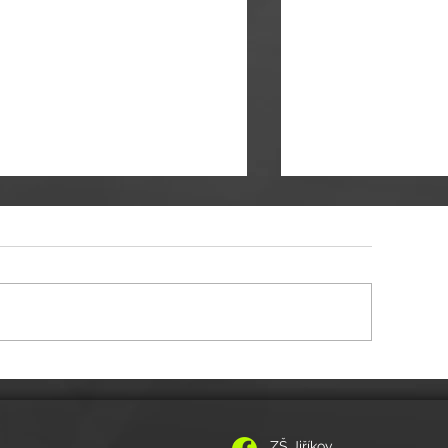
itelské volno 11.-12.5.2026
POZVÁNKA NA VZPOMÍNKOVÝ K
ZŠ Jiříkov