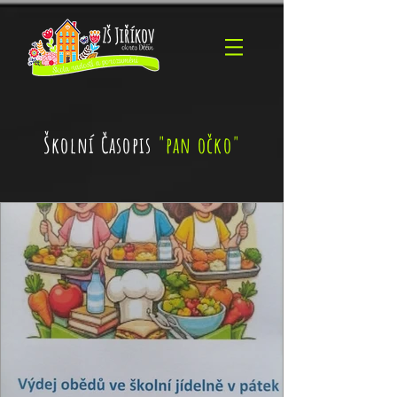
Školní Časopis
"pan očko"