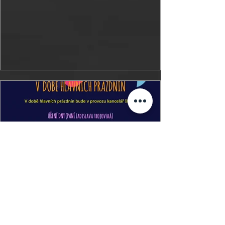
kubesovamiroslava