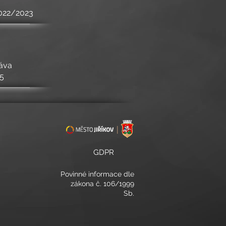
2022/2023
áva
5
GDPR
Povinné informace
dle
zákona č. 106/1999
Sb.