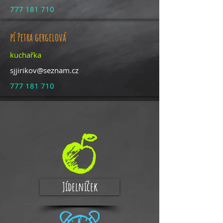
777 181 710
pí Petra gergelová
kuchařka
sjjirikov@seznam.cz
777 181 710
Jídelníček