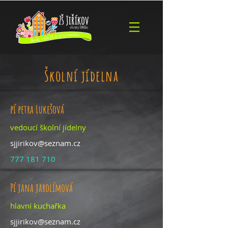
Školní jídelna
pí petra Lukešová
vedoucí školní jídelny
sjjirikov@seznam.cz
777 181 710
Pí jana jarolímová
hlavní kuchařka
sjjirikov@seznam.cz