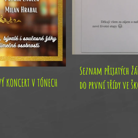
Seznam přijatých ž
Ý KONCERT V TÓNECH
do první třídy ve š