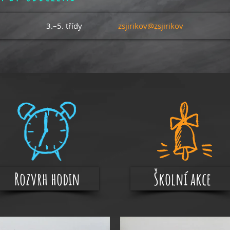
3.–5. třídy
zsjirikov@zsjirikov
Rozvrh hodin
Školní akce