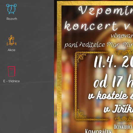
Rozvrh
Akce
E - třídnice