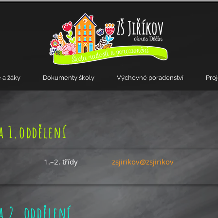
 a žáky
Dokumenty školy
Výchovné poradenství
Pro
a 1.oddělení
1.–2. třídy
zsjirikov@zsjirikov
a 2. oddělení