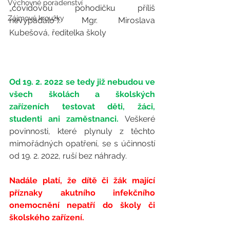
Výchovné poradenství
„covidovou pohodičku příliš 
Zájmové kroužky
nevypadalo“). Mgr. Miroslava 
Kubešová, ředitelka školy
Od 19. 2. 2022 se tedy již nebudou ve 
všech školách a školských 
zařízeních testovat děti, žáci, 
studenti ani zaměstnanci. 
Veškeré 
povinnosti, které plynuly z těchto 
mimořádných opatření, se s účinností 
od 19. 2. 2022, ruší bez náhrady.
Nadále platí, že dítě či žák mající 
příznaky akutního infekčního 
onemocnění nepatří do školy či 
školského zařízení.