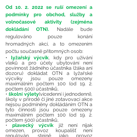
Od 10. 2. 2022 se ruší omezení a 
podmínky pro obchod, služby a 
volnočasové aktivity (zejména 
dokládání OTN).
Nadále bude 
regulováno pouze konání 
hromadných akcí, a to omezením 
počtu současně přítomných osob: 
• 
lyžařský výcvik
, kdy pro užívání 
vleků a pro účely ubytování není 
povinnost žádného účastníka (žáka ani 
dozoru) dokládat OTN a lyžařské 
výcviky jsou pouze omezeny 
maximálním počtem 100 (od 19. 2. 
počtem 500) účastníků,  
• 
školní výlety
(vícedenní i jednodenní), 
školy v přírodě či jiné zotavovací akce 
nejsou podmíněny dokládáním OTN a 
tyto činnosti jsou pouze omezeny 
maximálním počtem 100 (od 19. 2. 
počtem 500) účastníků,  
• 
plavecký výcvik 
již není nijak 
omezen, provoz koupališť není 
regulován, stejně jako provoz 