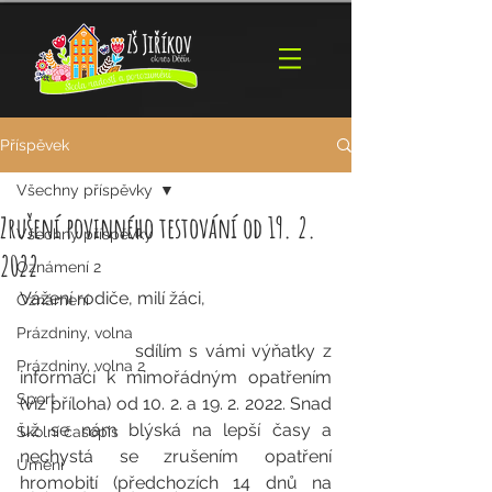
Příspěvek
Všechny příspěvky
Zrušení povinného testování od 19. 2.
Všechny příspěvky
2022
Oznámení 2
Vážení rodiče, milí žáci,
Oznámení
Prázdniny, volna
                sdílím s vámi výňatky z 
Prázdniny, volna 2
informací k mimořádným opatřením 
Sport
(viz příloha) od 10. 2. a 19. 2. 2022. Snad 
už se nám blýská na lepší časy a 
Školní časopis
nechystá se zrušením opatření 
Umění
hromobití (předchozích 14 dnů na 