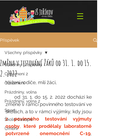
Příspěvek
Všechny příspěvky
Změna v testování žáků od 31. 1. do 15.
Všechny příspěvky
2. 2022
Oznámení 2
Vážení rodiče, milí žáci,
Oznámení
Prázdniny, volna
     od 31. 1. do 15. 2. 2022 dochází ke 
Prázdniny, volna 2
změně v rámci povinného testování ve 
Sport
školách, a to v rámci výjimky, kdy jsou 
z povinného testování vyjmuty 
Školní časopis
osoby
, 
které prodělaly laboratorně 
Umění
potvrzené onemocnění C-19
, 