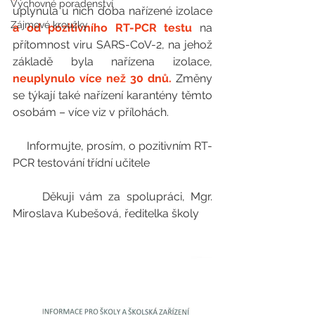
Výchovné poradenství
uplynula u nich doba nařízené izolace 
Zájmové kroužky
a od pozitivního RT-PCR testu
 na 
přítomnost viru SARS-CoV-2, na jehož 
základě byla nařízena izolace, 
neuplynulo více než 30 dnů.
Změny 
se týkají také nařízení karantény těmto 
osobám – více viz v přílohách.
     Informujte, prosím, o pozitivním RT-
PCR testování třídní učitele
     Děkuji vám za spolupráci, Mgr. 
Miroslava Kubešová, ředitelka školy