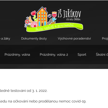
 a žáky
Dokumenty školy
Výchovné poradenství
Pro
Prázdniny, volna
Prázdniny, volna 2
Sport
Školní 
kroužky
hledně testování od 3. 1. 2022. 
z ohledu na očkování nebo prodělanou nemoc covid-19.