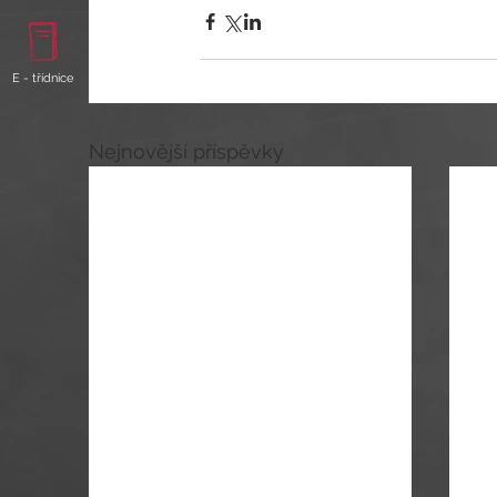
E - třídnice
Nejnovější příspěvky