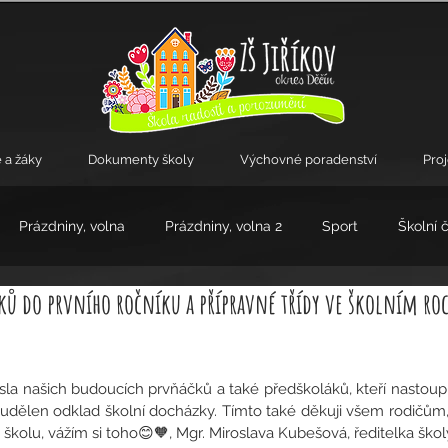
 a žáky
Dokumenty školy
Výchovné poradenství
Pro
Prázdniny, volna
Prázdniny, volna 2
Sport
Školní 
áků do prvního ročníku a přípravné třídy ve školním ro
kroužky
ísla našich budoucích prvňáčků a také předškoláků, kteří nastoupí
 udělen odklad školní docházky. Tímto také děkuji všem rodičům, 
i školu, vážím si toho😊🧡, Mgr. Miroslava Kubešová, ředitelka škol