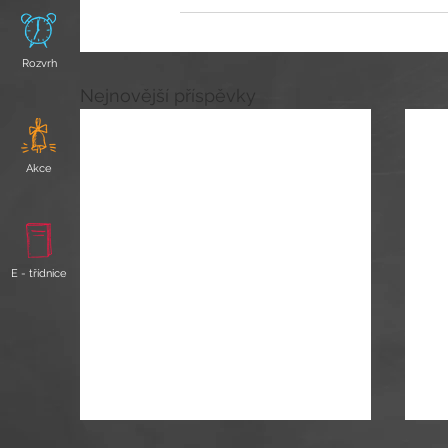
Rozvrh
Nejnovější příspěvky
Akce
E - třídnice