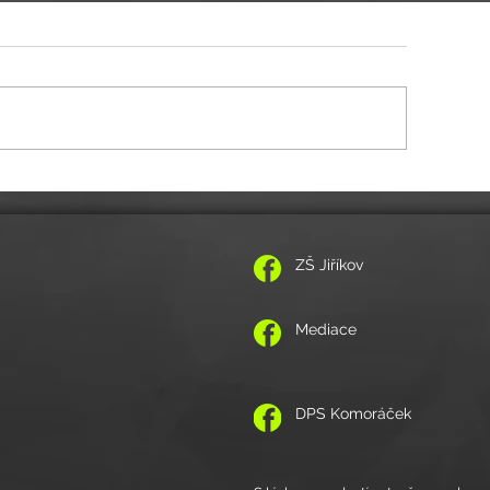
itelské volno 11.-12.5.2026
POZVÁNKA NA VZPOMÍNKOVÝ K
ZŠ Jiříkov
Mediace
DPS Komoráček