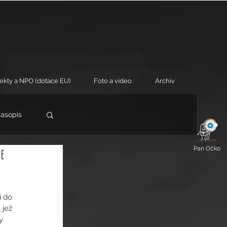
jekty a NPO (dotace EU)
Foto a video
Archiv
časopis
ce
Pan Očko
 do 
jež 
y