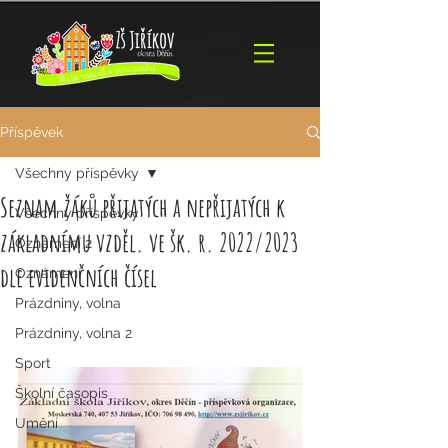
Příspěvek
Všechny příspěvky
Seznam žáků přijatých a nepřijatých k
Všechny příspěvky
základnímu vzděl. ve šk. r. 2022/2023
Oznámení 2
dle evidenčních čísel
Oznámení
Prázdniny, volna
Prázdniny, volna 2
Sport
Školní časopis
Umění