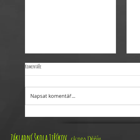
Komentáře
VÝDEJ OBĚDU 26.6.2026
Napsat komentář...
Řed
,
Základní škola Jiříkov
okres Děčín