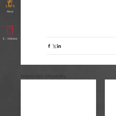
Akce
E - třídnice
Nejnovější příspěvky