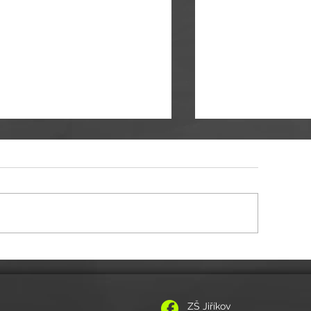
itelské volno 11.-12.5.2026
POZVÁNKA NA VZPOMÍNKOVÝ K
ZŠ Jiříkov