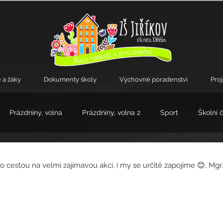
 a žáky
Dokumenty školy
Výchovné poradenství
Pro
Prázdniny, volna
Prázdniny, volna 2
Sport
Školní 
kroužky
to cestou na velmi zajímavou akci, i my se určitě zapojíme 😊, Mgr.