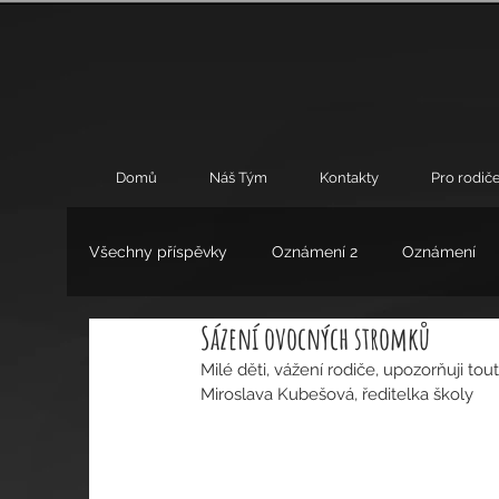
Domů
Náš Tým
Kontakty
Pro rodiče
Všechny příspěvky
Oznámení 2
Oznámení
Sázení ovocných stromků
Umění
Výchovné poradenství
Zájmové 
Milé děti, vážení rodiče, upozorňuji tou
Miroslava Kubešová, ředitelka školy