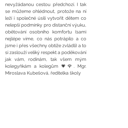
nevyžádanou cestou předchozí. I tak 
se můžeme ohlédnout, protože na ní 
leží i společné úsilí vytvořit dětem co 
nelepší podmínky pro distanční výuku, 
obětování osobního komfortu (sami 
nejlépe víme, co nás potrápilo a co 
jsme i přes všechny obtíže zvládli) a to 
si zaslouží veliký respekt a poděkování 
jak vám, rodinám, tak všem mým 
kolegyňkám a kolegům 💗🌹. Mgr. 
Miroslava Kubešová, ředitelka školy 