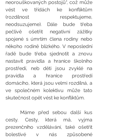
neorouškovaných postojů“, což může 
vést ve třídách ke konfliktům 
(rozdílnost respektujeme, 
neodsuzujeme). Dále bude třeba 
pečlivě ošetřit negativní zážitky 
spojené s úmrtím člena rodiny nebo 
někoho rodině blízkého. V neposlední 
řadě bude třeba sjednotit a znovu 
nastavit pravidla a hranice školního 
prostředí, neb děti jsou zvyklé na 
pravidla a hranice prostředí 
domácího, která jsou velmi rozdílná, a 
ve společném kolektivu může tato 
skutečnost opět vést ke konfliktům.
	Máme před sebou další kus 
cesty. Cesty, která má, vyjma 
prezenčního vzdělávání, také ošetřit 
bolestivé v nás způsobené 