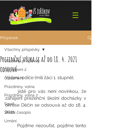
Příspěvek
Všechny příspěvky
Prezenční výuka se až do 18. 4. 2021
Všechny příspěvky
odsouvá
Oznámení 2
Vážení rodiče (milí žáci 1. stupně), 
Oznámení
Prázdniny, volna
	jistě pro vás není novinkou, že 
Prázdniny, volna 2
zahájení prezenční školní docházky v 
Sport
okrese Děčín se odsouvá až do 18. 4. 
2021. 
Školní časopis
Umění
	Pojďme nezoufat, pojďme tento 