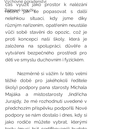
Výchovné poradenství
čas využít jako prostor k nalézání 
Zájmové kroužky
řešení, jak se popasovat s další 
nelehkou situací, kdy jsme díky 
různým nařízením, opatřením neustále 
vůči sobě stavěni do opozic, což je 
proti koncepci naší školy, která je 
založena na spolupráci, důvěře a 
vytváření bezpečného prostředí pro 
děti ve smyslu duchovním i fyzickém.
	Nezměrně si vážím (v této velmi 
těžké době pro jakéhokoli ředitele 
školy) podpory pana starosty Michala 
Majáka a místostarosty Jindřicha 
Jurajdy, že mé rozhodnutí uvedené v 
předchozím příspěvku podpořili. Nové 
podpory se nám dostalo i dnes, kdy si 
jako rodiče můžete vybrat, kterými 
testy (musí být certifikované) budete 