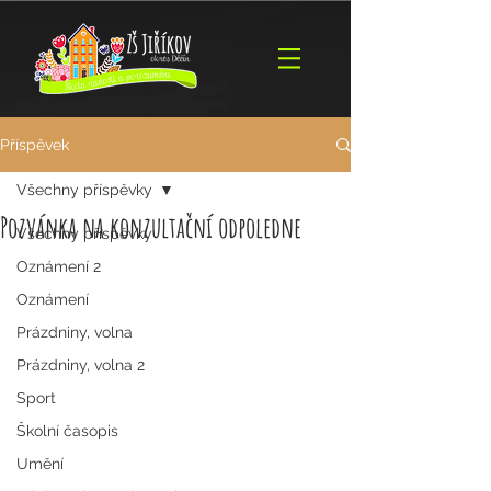
Příspěvek
Všechny příspěvky
Pozvánka na konzultační odpoledne
Všechny příspěvky
Oznámení 2
Oznámení
Prázdniny, volna
Prázdniny, volna 2
Sport
Školní časopis
Umění