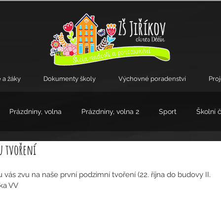
 a žáky
Dokumenty školy
Výchovné poradenství
Pro
Prázdniny, volna
Prázdniny, volna 2
Sport
Školní 
 tvoření
kroužky
lka VV