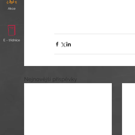
Akce
E - třídnice
Nejnovější příspěvky