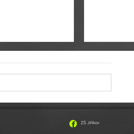
itelské volno 11.-12.5.2026
POZVÁNKA NA VZPOMÍNKOVÝ K
ZŠ Jiříkov