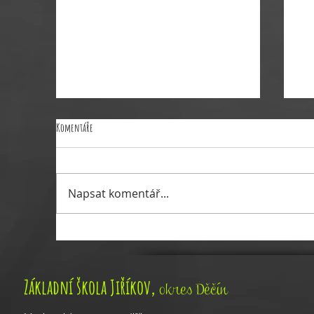
Komentáře
VÝDEJ OBĚDU 26.6.2026
Napsat komentář...
Řed
,
Základní škola Jiříkov
okres Děčín