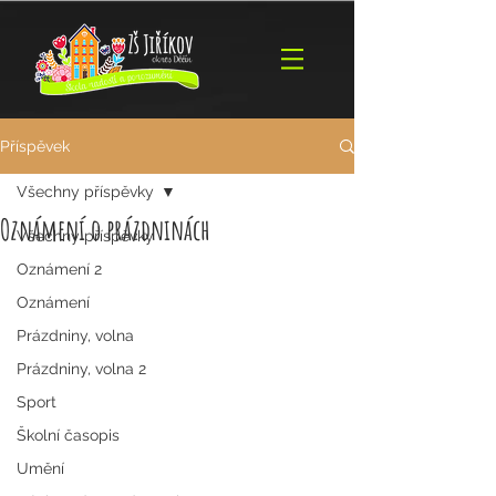
Příspěvek
Všechny příspěvky
Oznámení o prázdninách
Všechny příspěvky
Oznámení 2
Oznámení
Prázdniny, volna
Prázdniny, volna 2
Sport
Školní časopis
Umění