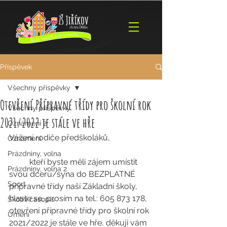
Příspěvek
Všechny příspěvky
Otevření Přípravné třídy pro školní rok
Všechny příspěvky
2021/2022 je stále ve hře
Oznámení 2
Vážení rodiče předškoláků, 
Oznámení
Prázdniny, volna
	kteří byste měli zájem umístit 
Prázdniny, volna 2
svou dceru/syna do BEZPLATNÉ 
Sport
přípravné třídy naší Základní školy, 
hlaste se, prosím na tel.: 605 873 178, 
Školní časopis
otevření přípravné třídy pro školní rok 
Umění
2021/2022 je stále ve hře, děkuji vám 