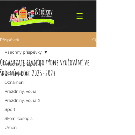
Příspěvek
Všechny příspěvky
Organizace prvního týdne vyučování ve
Všechny příspěvky
školním roce 2023-2024
Oznámení 2
Oznámení
Prázdniny, volna
Prázdniny, volna 2
Sport
Školní časopis
Umění