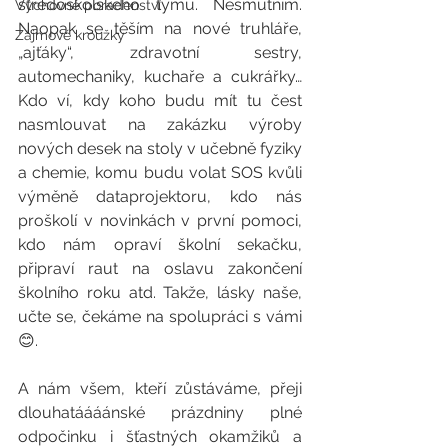
středoškolského týmu. Nesmutním. 
Výchovné poradenství
Naopak se těším na nové truhláře, 
Zájmové kroužky
„ajťáky“, zdravotní sestry, 
automechaniky, kuchaře a cukrářky… 
Kdo ví, kdy koho budu mít tu čest 
nasmlouvat na zakázku výroby 
nových desek na stoly v učebně fyziky 
a chemie, komu budu volat SOS kvůli 
výměně dataprojektoru, kdo nás 
proškolí v novinkách v první pomoci, 
kdo nám opraví školní sekačku, 
připraví raut na oslavu zakončení 
školního roku atd. Takže, lásky naše, 
učte se, čekáme na spolupráci s vámi 
😊. 
A nám všem, kteří zůstáváme, přeji 
dlouhatáááánské prázdniny plné 
odpočinku i šťastných okamžiků a 