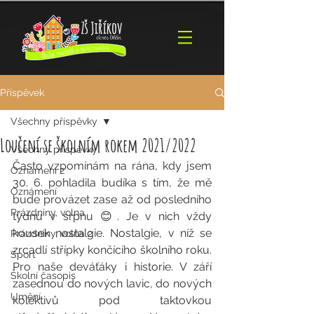
Příspěvek
Všechny příspěvky
Loučení se školním rokem 2021/2022
Všechny příspěvky
Často vzpomínám na rána, kdy jsem 
Oznámení 2
30. 6. pohladila budíka s tím, že mě 
Oznámení
bude provázet zase až od posledního 
Prázdniny, volna
týdnu v srpnu 😊. Je v nich vždy 
kousek nostalgie. Nostalgie, v níž se 
Prázdniny, volna 2
zrcadlí střípky končícího školního roku. 
Sport
Pro naše deváťáky i historie. V září 
Školní časopis
zasednou do nových lavic, do nových 
Umění
kolektivů pod taktovkou 