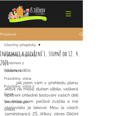
Příspěvek
Všechny příspěvky
Informace k otevření 1. stupně od 12. 4.
Všechny příspěvky
2021
Oznámení 2
Vážení rodiče, 
Oznámení
Prázdniny, volna
 	jak jsem vám v přehledu plánu 
Prázdniny, volna 2
aktivit na měsíc duben slíbila, veškerá 
Sport
opatření ohledně testování vašich dětí 
ve škole jsem pečlivě zvážila a mé 
Školní časopis
stanovisko je takové: Mou (a všech 
Umění
zaměstnanců ZŠ Jiříkov, okres Děčín) 