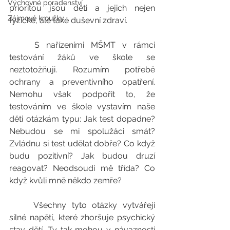
Výchovné poradenství
prioritou jsou děti a jejich nejen 
Zájmové kroužky
fyzické, ale také duševní zdraví. 
	S nařízeními MŠMT v rámci 
testování žáků ve škole se 
neztotožňuji. Rozumím potřebě 
ochrany a preventivního opatření. 
Nemohu však podpořit to, že 
testováním ve škole vystavím naše 
děti otázkám typu: Jak test dopadne? 
Nebudou se mi spolužáci smát? 
Zvládnu si test udělat dobře? Co když 
budu pozitivní? Jak budou druzí 
reagovat? Neodsoudí mě třída? Co 
když kvůli mně někdo zemře?
	Všechny tyto otázky vytvářejí 
silné napětí, které zhoršuje psychický 
stav dětí. Ty tak mohou v návaznosti 