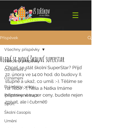
Příspěvek
Všechny příspěvky
Hledá se nová školní superstar
Všechny příspěvky
Chceš se stát školní SuperStar? Přijď 
Oznámení 2
22. února ve 14:00 hod. do budovy II. 
Oznámení
stupně a ukaž, co umíš :-). Těšíme se 
Prázdniny, volna
na Tebe :-), Nela a Natka (máme 
připravené super ceny, budete nejen 
Prázdniny, volna 2
zpívat, ale i čubrnět)
Sport
Školní časopis
Umění