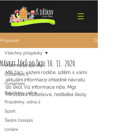
Příspěvek
Všechny příspěvky
Návrat žáků do škol 30. 11. 2020
Všechny příspěvky
Milí žáci, vážení rodiče, sdílím s vámi 
Oznámení 2
aktuální informace ohledně návratu 
Oznámení
do škol. Viz informace níže, Mgr. 
Prázdniny, volna
Miroslava Kubešová, ředitelka školy
Prázdniny, volna 2
Sport
Školní časopis
Umění