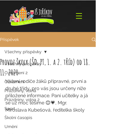
Příspěvek
Všechny příspěvky
Provoz školy (ŠD, PT, 1. a 2. tříd) od 18.
Všechny příspěvky
11. 2020
Oznámení 2
Vážení rodiče žáků přípravné, první a 
Oznámení
druhé třídy, pro vás jsou určeny níže 
Prázdniny, volna
přiložené informace. Paní učitelky a já 
Prázdniny, volna 2
se už moc těšíme 😊💗, Mgr. 
Sport
Miroslava Kubešová, ředitelka školy
Školní časopis
Umění