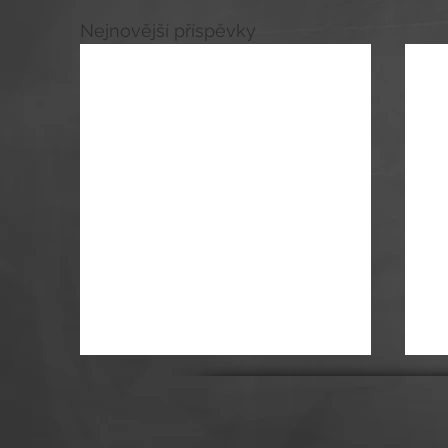
Nejnovější příspěvky
Akce
E - třídnice
,
Základní škola Jiříkov
okres Děčín