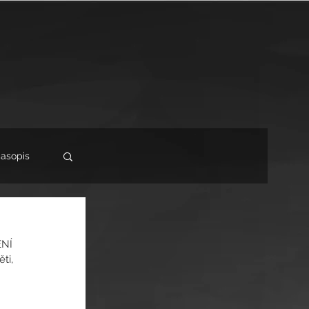
jekty a NPO (dotace EU)
Foto a video
Archiv
časopis
ENÍ 
ti, 