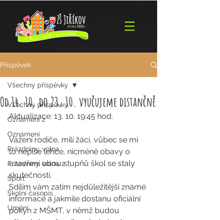
Příspěvek
Všechny příspěvky
Od 14. 10. do 23. 10. vyučujeme distančně
Všechny příspěvky
Aktualizace: 13. 10. 19:45 hod.
Oznámení 2
Oznámení
Vážení rodiče, milí žáci, vůbec se mi 
Prázdniny, volna
to nepíše lehce, nicméně obavy o 
uzavření obou stupňů škol se staly 
Prázdniny, volna 2
skutečností.
Sport
Sdílím vám zatím nejdůležitější známé 
Školní časopis
informace a jakmile dostanu oficiální 
Umění
pokyn z MŠMT, v němž budou 