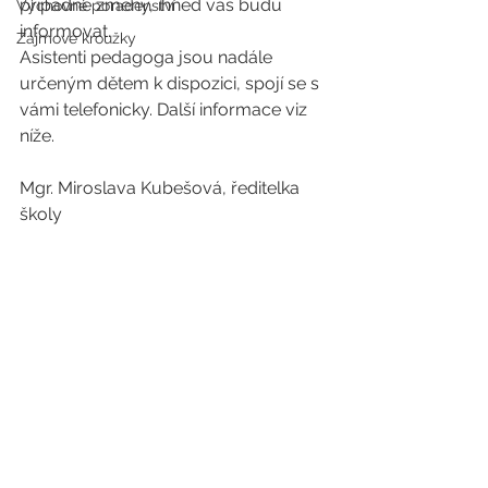
případné změny, ihned vás budu 
Výchovné poradenství
informovat.
Zájmové kroužky
Asistenti pedagoga jsou nadále 
určeným dětem k dispozici, spojí se s 
vámi telefonicky. Další informace viz 
níže.
Mgr. Miroslava Kubešová, ředitelka 
školy