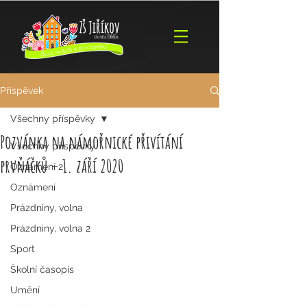
Příspěvek
Všechny příspěvky
Pozvánka na námořnické přivítání
Všechny příspěvky
prvňáčků – 1. září 2020
Oznámení 2
Oznámení
Prázdniny, volna
Prázdniny, volna 2
Sport
Školní časopis
Umění