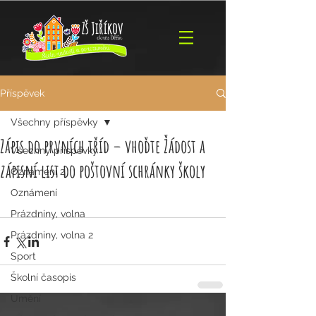
Příspěvek
Všechny příspěvky
Zápis do prvních tříd – vhoďte Žádost a
Všechny příspěvky
zápisní list do poštovní schránky školy
Oznámení 2
Oznámení
Prázdniny, volna
Prázdniny, volna 2
Sport
Školní časopis
Umění