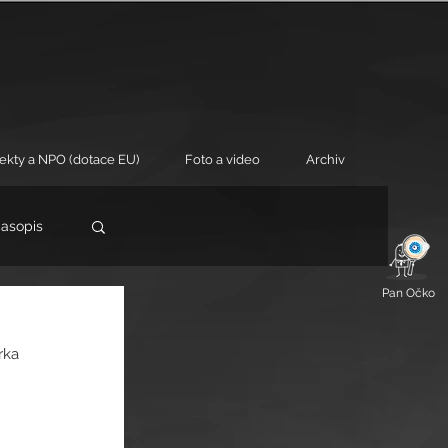
jekty a NPO (dotace EU)
Foto a video
Archiv
časopis
Pan Očko
rka 