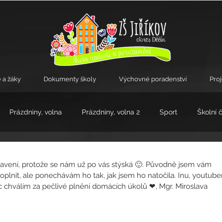
 a žáky
Dokumenty školy
Výchovné poradenství
Pro
Prázdniny, volna
Prázdniny, volna 2
Sport
Školní 
kroužky
dravení, protože se nám už po vás stýská 🙂. Původně jsem vám 
oplnit, ale ponechávám ho tak, jak jsem ho natočila. Inu, youtube
 chválím za pečlivé plnění domácích úkolů ❤, Mgr. Miroslava 