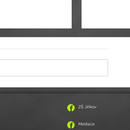
Administrativní provoz ško
uální informace ke společnému vplutí do
lního roku 2021/2022
ZŠ Jiříkov
Mediace