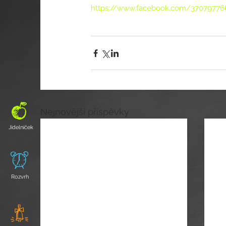
https://www.facebook.com/37079776
Nejnovější příspěvky
Jídelníček
Rozvrh