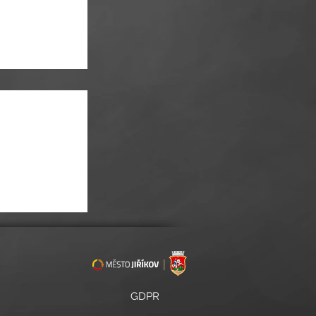
ly o prázdninách
GDPR