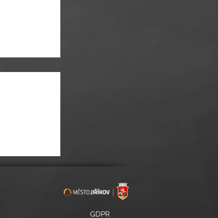
ly o prázdninách
GDPR