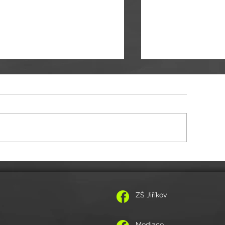
Administrativní provoz ško
uální informace ke společnému vplutí do
lního roku 2021/2022
ZŠ Jiříkov
Mediace