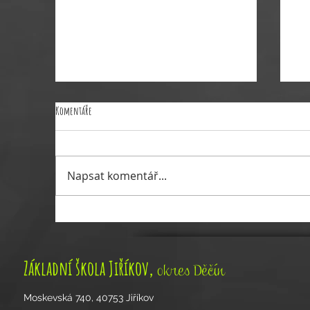
Komentáře
Napsat komentář...
Vyhlášení voleb do Školské rady stran
Akt
zákonných zástupců žáků
ško
,
Základní škola Jiříkov
okres Děčín
Moskevská 740, 40753 Jiříkov