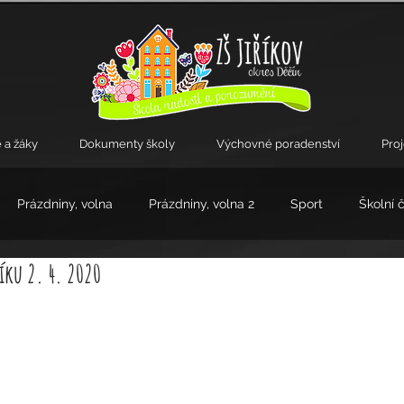
 a žáky
Dokumenty školy
Výchovné poradenství
Pro
Prázdniny, volna
Prázdniny, volna 2
Sport
Školní 
íku 2. 4. 2020
kroužky