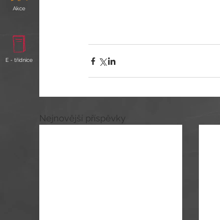
Akce
E - třídnice
Nejnovější příspěvky