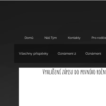
Domů
Náš Tým
Kontakty
Pro rodiče
Všechny příspěvky
Oznámení 2
Oznámení
Vyhlášení zápisu do prvního ročn
Umění
Výchovné poradenství
Zájmové 