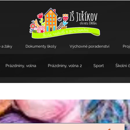
 a žáky
Dokumenty školy
Výchovné poradenství
Pro
Prázdniny, volna
Prázdniny, volna 2
Sport
Školní 
kroužky