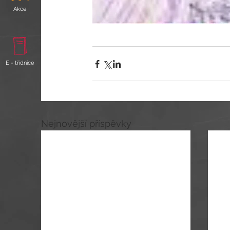
Akce
E - třídnice
Nejnovější příspěvky