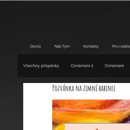
Domů
Náš Tým
Kontakty
Pro rodiče
Všechny příspěvky
Oznámení 2
Oznámení
Pozvánka na zimní babinec
Umění
Výchovné poradenství
Zájmové 