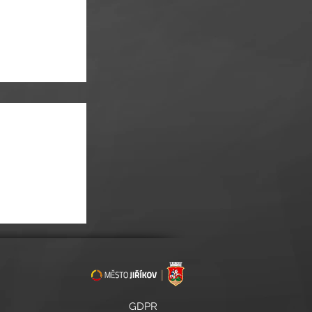
rt 29. listopadu
GDPR