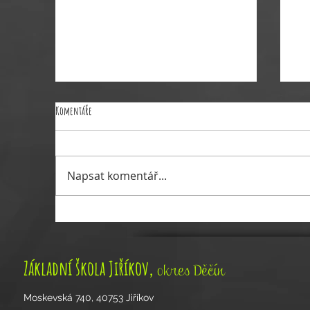
Komentáře
Napsat komentář...
Pozvánka na koncert 24. 12. od 14:00 hod.
Poz
pro
,
Základní škola Jiříkov
okres Děčín
Moskevská 740, 40753 Jiříkov