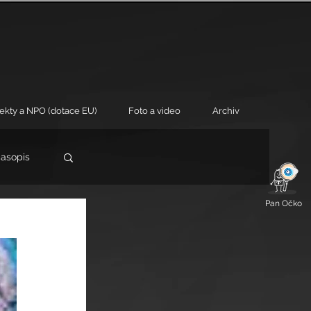
jekty a NPO (dotace EU)
Foto a video
Archiv
časopis
Pan Očko