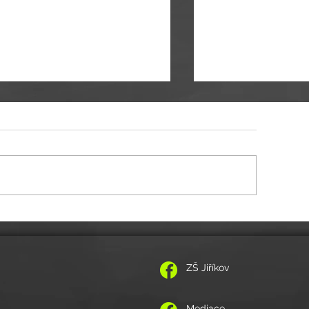
vánka na Vánoční akademii žáků 18. a 19.
Pozvánka na adventní konce
since 2019
od 17:20 hod.
ZŠ Jiříkov
Mediace