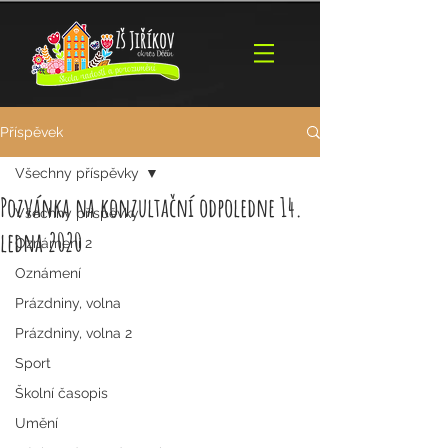
Příspěvek
Všechny příspěvky
Pozvánka na konzultační odpoledne 14.
Všechny příspěvky
ledna 2020
Oznámení 2
Oznámení
Prázdniny, volna
Prázdniny, volna 2
Sport
Školní časopis
Umění