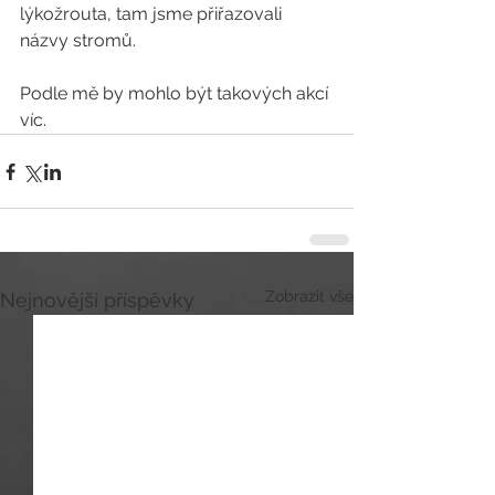
lýkožrouta, tam jsme přiřazovali 
názvy stromů.
Podle mě by mohlo být takových akcí 
víc. 
Zobrazit vše
Nejnovější příspěvky