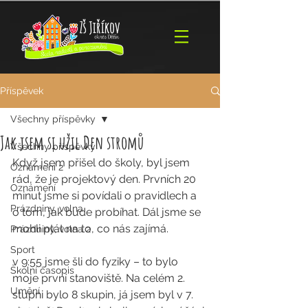
Příspěvek
Všechny příspěvky
Jak jsem si užil Den stromů
Všechny příspěvky
Když jsem přišel do školy, byl jsem 
Oznámení 2
rád, že je projektový den. Prvních 20 
Oznámení
minut jsme si povídali o pravidlech a 
Prázdniny, volna
o tom, jak bude probíhat. Dál jsme se 
mohli ptát na to, co nás zajímá. 
Prázdniny, volna 2
Sport
v 9:55 jsme šli do fyziky – to bylo 
Školní časopis
moje první stanoviště. Na celém 2. 
Umění
stupni bylo 8 skupin, já jsem byl v 7. 