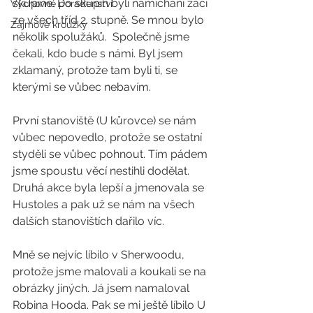
skupině. Do skupin byli namíchaní žáci 
Výchovné poradenství
ze všech tříd 2. stupně. Se mnou bylo 
Zájmové kroužky
několik spolužáků.  Společně jsme 
čekali, kdo bude s námi. Byl jsem 
zklamaný, protože tam byli ti, se 
kterými se vůbec nebavím. 
První stanoviště (U kůrovce) se nám 
vůbec nepovedlo, protože se ostatní 
styděli se vůbec pohnout. Tím pádem 
jsme spoustu věcí nestihli dodělat. 
Druhá akce byla lepší a jmenovala se 
Hustoles a pak už se nám na všech 
dalších stanovištích dařilo víc.
Mně se nejvíc líbilo v Sherwoodu, 
protože jsme malovali a koukali se na 
obrázky jiných. Já jsem namaloval 
Robina Hooda. Pak se mi ještě líbilo U 