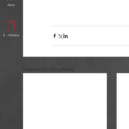
Akce
E - třídnice
Nejnovější příspěvky