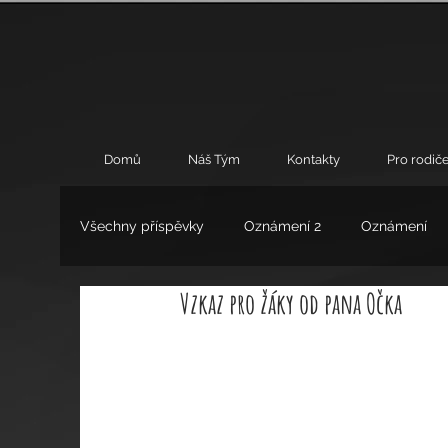
Domů
Náš Tým
Kontakty
Pro rodiče
Všechny příspěvky
Oznámení 2
Oznámení
Vzkaz pro žáky od pana Očka
Umění
Výchovné poradenství
Zájmové 