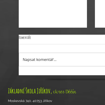
Kroužek mediátorů je tu pro vás!
Drž
Komentáře
Zveme všechny zájemce na
Ah
první setkání mediátorů už v
na
pondělí (7. 10. 2019) v době od
Si
Napsat komentář...
14:00–14:45 hod. A co vás čeká?
zá
nácvik...
pa
,
Základní škola Jiříkov
okres Děčín
Moskevská 740, 40753 Jiříkov