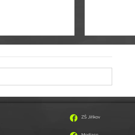
te nám palce!
oj všichni, dneska odjíždějí
Pan Očko
ši mediátoři (Veronika
váková, Jan Adámek pí
stupkyně Šárka Kontárová a
ní ředitelka Miroslava...
ZŠ Jiříkov
Mediace