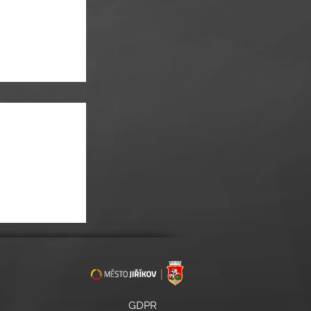
ly o prázdninách
GDPR