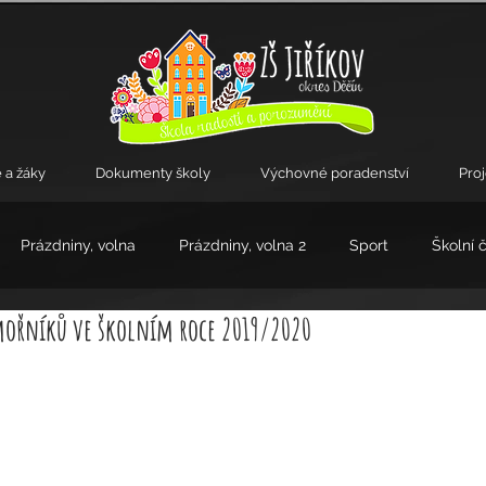
 a žáky
Dokumenty školy
Výchovné poradenství
Pro
Prázdniny, volna
Prázdniny, volna 2
Sport
Školní 
mořníků ve školním roce 2019/2020
kroužky