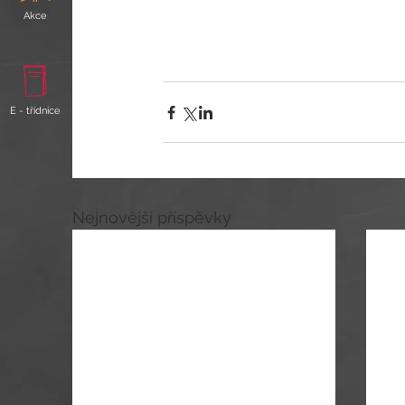
Akce
E - třídnice
Nejnovější příspěvky