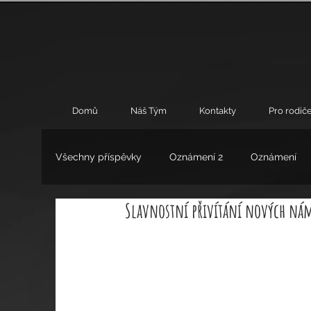
Domů
Náš Tým
Kontakty
Pro rodiče
Všechny příspěvky
Oznámení 2
Oznámení
Slavnostní přivítání nových ná
Umění
Výchovné poradenství
Zájmové 