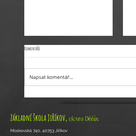
Komentáře
Napsat komentář...
Vyhlášení voleb do Školské rady stran
Akt
zákonných zástupců žáků
ško
,
Základní škola Jiříkov
okres Děčín
Moskevská 740, 40753 Jiříkov