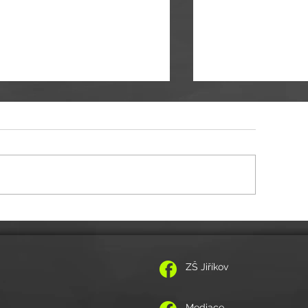
Administrativní provoz ško
uální informace ke společnému vplutí do
lního roku 2021/2022
ZŠ Jiříkov
Mediace