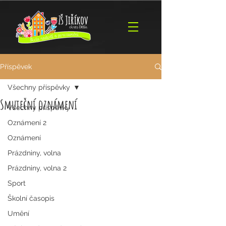
Příspěvek
Všechny příspěvky
Smuteční oznámení
Všechny příspěvky
Oznámení 2
Oznámení
Prázdniny, volna
Prázdniny, volna 2
Sport
Školní časopis
Umění