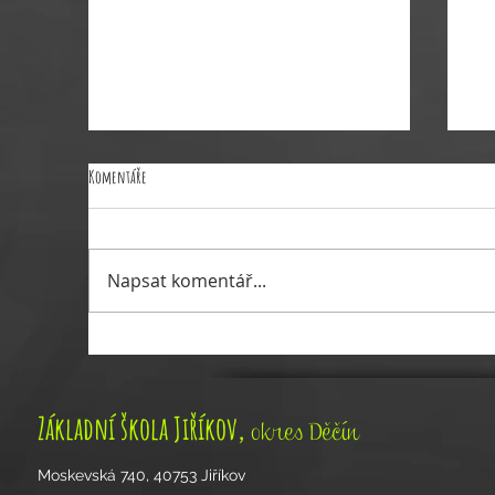
Komentáře
VÝDEJ OBĚDU 26.6.2026
Napsat komentář...
Řed
,
Základní škola Jiříkov
okres Děčín
Moskevská 740, 40753 Jiříkov