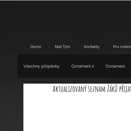
Domů
Náš Tým
Kontakty
Pro rodiče
Všechny příspěvky
Oznámení 2
Oznámení
Aktualizovaný seznam žáků přija
Umění
Výchovné poradenství
Zájmové 