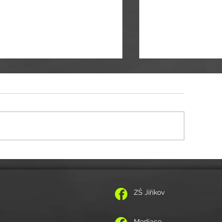
itelské volno 11.-12.5.2026
POZVÁNKA NA VZPOMÍNKOVÝ K
ZŠ Jiříkov
Mediace