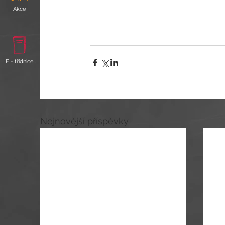
Akce
E - třídnice
Nejnovější příspěvky