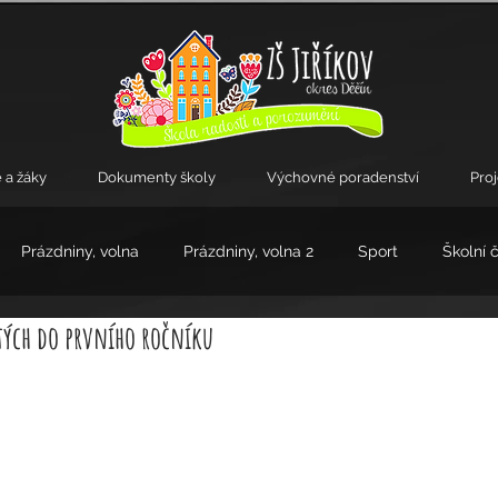
 a žáky
Dokumenty školy
Výchovné poradenství
Pro
Prázdniny, volna
Prázdniny, volna 2
Sport
Školní 
tých do prvního ročníku
kroužky