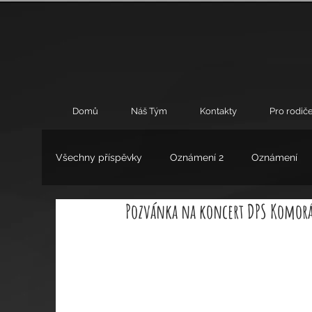
Domů
Náš Tým
Kontakty
Pro rodiče
Všechny příspěvky
Oznámení 2
Oznámení
Pozvánka na koncert DPS Komoráč
Umění
Výchovné poradenství
Zájmové 