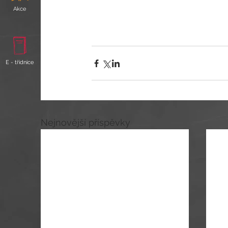
Akce
E - třídnice
Nejnovější příspěvky