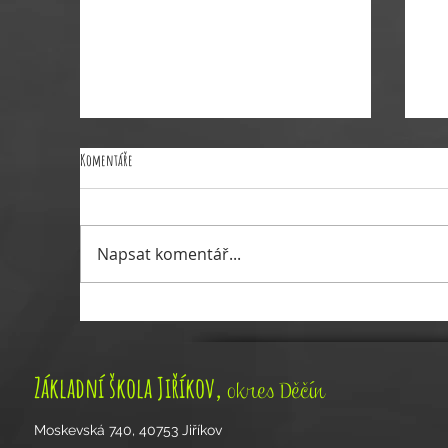
Komentáře
Napsat komentář...
Pozvánka na zimní babinec
Poz
,
Základní škola Jiříkov
okres Děčín
Moskevská 740, 40753 Jiříkov