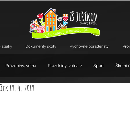
 a žáky
Dokumenty školy
Výchovné poradenství
Pro
Prázdniny, volna
Prázdniny, volna 2
Sport
Školní 
ek 19. 4. 2019
kroužky