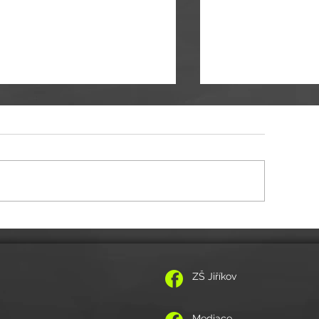
vánka na koncert 24. 12. od 14:00 hod.
Pozvánka na Vánoční akadem
prosince 2019
ZŠ Jiříkov
Mediace