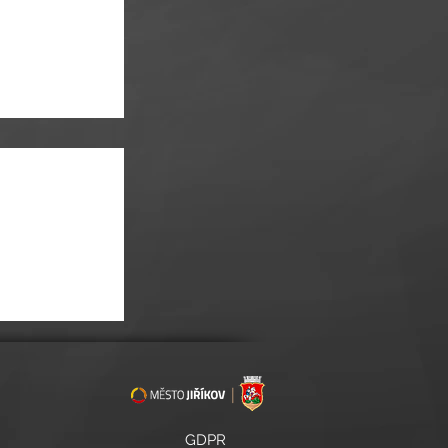
ii žáků 18. a 19.
GDPR