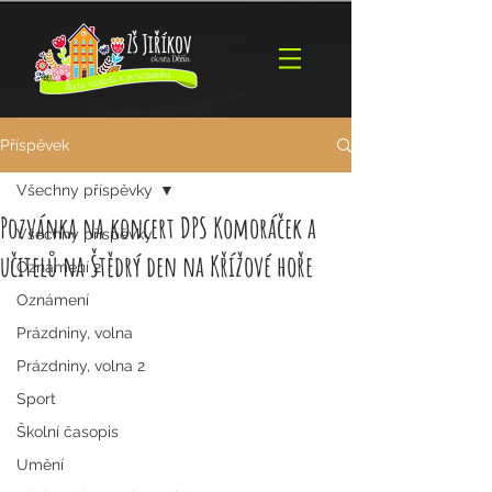
Příspěvek
Všechny příspěvky
Pozvánka na koncert DPS Komoráček a
Všechny příspěvky
učitelů na Štědrý den na Křížové hoře
Oznámení 2
Oznámení
Prázdniny, volna
Prázdniny, volna 2
Sport
Školní časopis
Umění