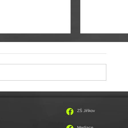
vánka na koncert 24. 12. od 14:00 hod.
Pozvánka na Vánoční akadem
prosince 2019
ZŠ Jiříkov
Mediace