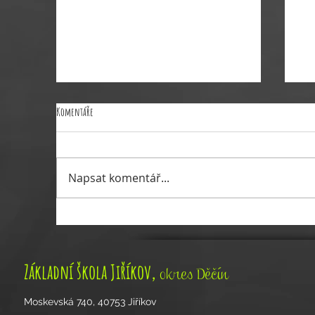
Komentáře
Napsat komentář...
Pozvánka na zimní babinec
Poz
,
Základní škola Jiříkov
okres Děčín
Moskevská 740, 40753 Jiříkov