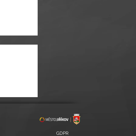
ii žáků 18. a 19.
GDPR