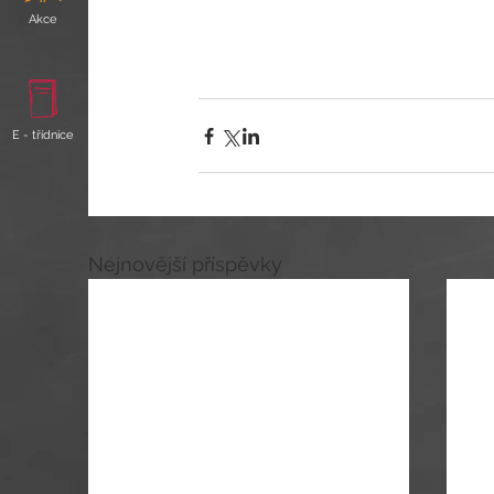
Akce
E - třídnice
Nejnovější příspěvky