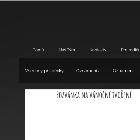
Domů
Náš Tým
Kontakty
Pro rodiče
Všechny příspěvky
Oznámení 2
Oznámení
Pozvánka na vánoční tvoření
Umění
Výchovné poradenství
Zájmové 