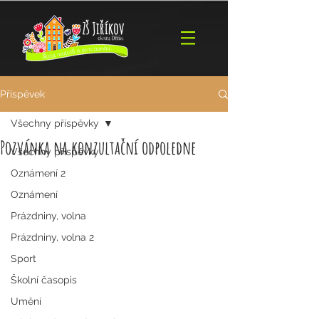
Příspěvek
Všechny příspěvky
Pozvánka na konzultační odpoledne
Všechny příspěvky
Oznámení 2
Oznámení
Prázdniny, volna
Prázdniny, volna 2
Sport
Školní časopis
Umění