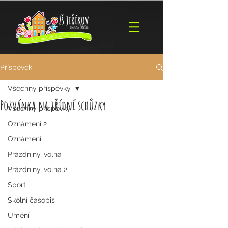
Příspěvek
Všechny příspěvky
Pozvánka na třídní schůzky
Všechny příspěvky
Oznámení 2
Oznámení
Prázdniny, volna
Prázdniny, volna 2
Sport
Školní časopis
Umění