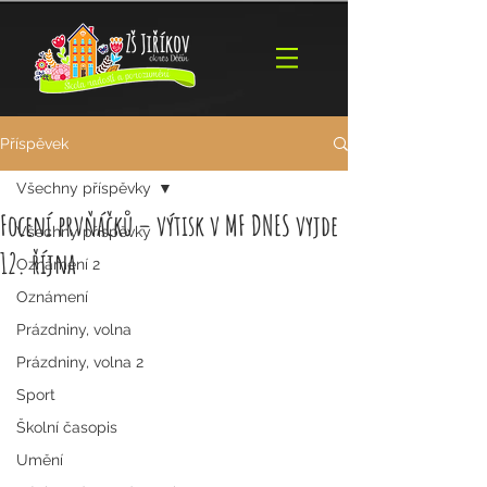
Příspěvek
Všechny příspěvky
Focení prvňáčků – výtisk v MF DNES vyjde
Všechny příspěvky
12. října
Oznámení 2
Oznámení
Prázdniny, volna
Prázdniny, volna 2
Sport
Školní časopis
Umění