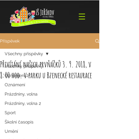
Příspěvek
Všechny příspěvky
Přivítání našich prvňáčků 3. 9. 2018, v
Všechny příspěvky
8:00 hod. v parku u Bzenecké restaurace
Oznámení 2
Oznámení
Prázdniny, volna
Prázdniny, volna 2
Sport
Školní časopis
Umění