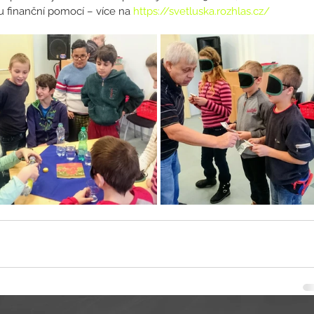
u finanční pomocí – více na 
https://svetluska.rozhlas.cz/