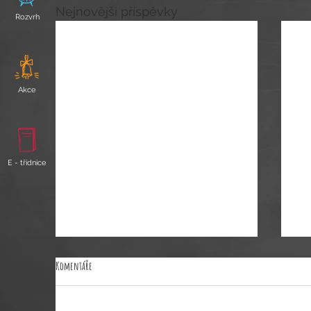
Nejnovější příspěvky
Rozvrh
Akce
E - třídnice
Komentáře