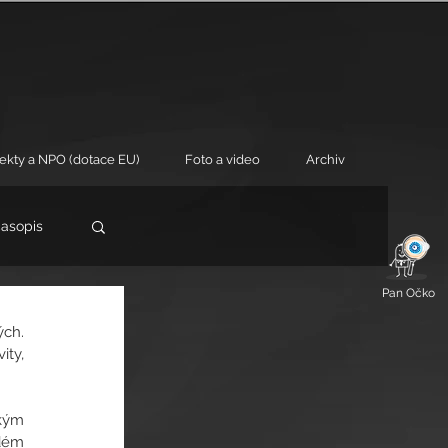
jekty a NPO (dotace EU)
Foto a video
Archiv
časopis
Pan Očko
    
ty, 
kým 
dém 