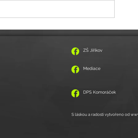
itelské volno 11.-12.5.2026
POZVÁNKA NA VZPOMÍNKOVÝ K
ZŠ Jiříkov
Mediace
DPS Komoráček
S láskou a radostí vytvořeno od w