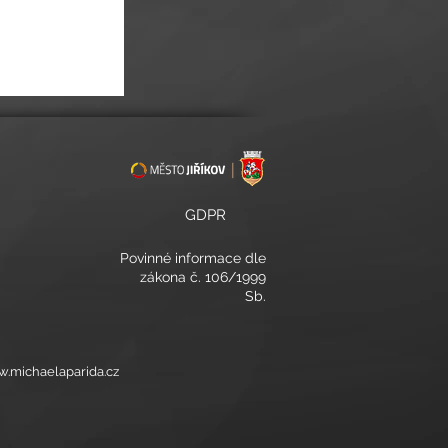
ONCERT V TÓNECH
GDPR
Povinné informace
dle
zákona č. 106/1999
Sb.
ww.michaelaparida.cz