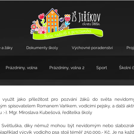
 a žáky
Dokumenty školy
Výchovné poradenství
Pro
Prázdniny, volna
Prázdniny, volna 2
Sport
Školní 
kroužky
 jako příležitost pro pozvání žáků do světa nevidomých.              
mým spisovatelem Romanem Vaňkem, vodicími pejsky, a další aktivi
 :-). Mgr. Miroslava Kubešová, ředitelka školy
kt Světluška, díky němuž mohou být nevidomým nebo slabozra
říklad výcvik vodicího psa stojí téměř 250.000,- Kč. Je na kaž