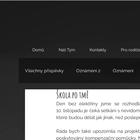
Domů
Náš Tým
Kontakty
Pro rodiče
Všechny příspěvky
Oznámení 2
Oznámení
Škola po tmě
Umění
Výchovné poradenství
Zájmové 
Den bez elektřiny jsme se rozhodli využít
10. listopadu je čeká setkání s nevido
které budou dělat jak jinak, než poslepu
Ráda bych také upozornila na proje
poskytovány kompenzační pomůcky. Nap