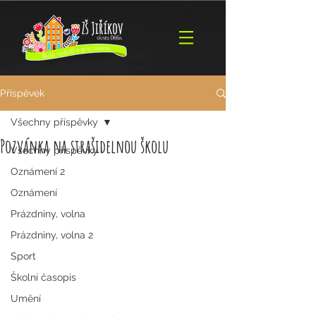
Příspěvek
Všechny příspěvky
Pozvánka na strašidelnou školu
Všechny příspěvky
Oznámení 2
Oznámení
Prázdniny, volna
Prázdniny, volna 2
Sport
Školní časopis
Umění