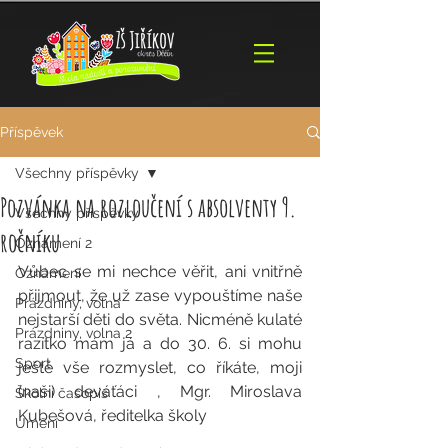
Příspěvek
Všechny příspěvky
Pozvánka na rozloučení s absolventy 9.
Všechny příspěvky
ročníku
Oznámení 2
Vůbec se mi nechce věřit, ani vnitřně 
Oznámení
přijmout, že už zase vypouštíme naše 
Prázdniny, volna
nejstarší děti do světa. Nicméně kulaté 
Prázdniny, volna 2
razítko mám já a do 30. 6. si mohu 
Sport
ještě vše rozmyslet, co říkáte, moji 
(naši) deváťáci , Mgr. Miroslava 
Školní časopis
Kubešová, ředitelka školy
Umění