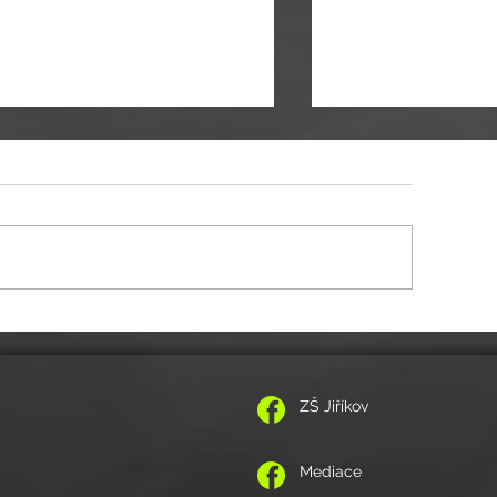
itelské volno 11.-12.5.2026
POZVÁNKA NA VZPOMÍNKOVÝ K
ZŠ Jiříkov
Mediace