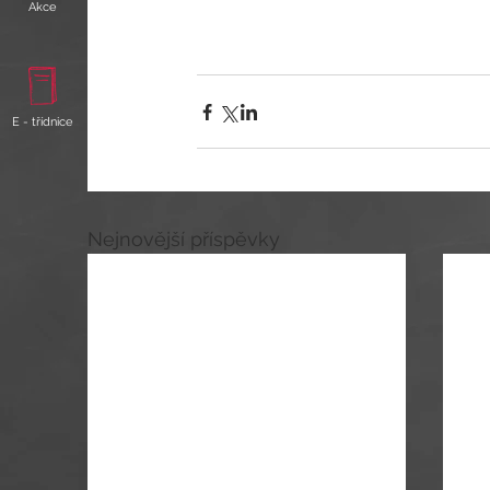
Akce
E - třídnice
Nejnovější příspěvky