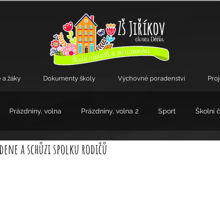
 a žáky
Dokumenty školy
Výchovné poradenství
Pro
Prázdniny, volna
Prázdniny, volna 2
Sport
Školní 
ene a schůzi spolku rodičů
kroužky