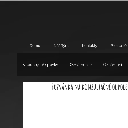
Domů
Náš Tým
Kontakty
Pro rodiče
Všechny příspěvky
Oznámení 2
Oznámení
Pozvánka na konzultační odpoled
Umění
Výchovné poradenství
Zájmové 